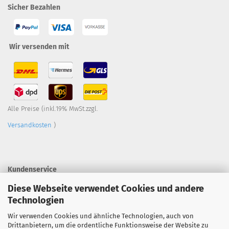
Sicher Bezahlen
Wir versenden mit
Alle Preise (inkl.19% MwSt.zzgl.
Versandkosten
)
Kundenservice
Diese Webseite verwendet Cookies und andere
Technologien
Kontaktformular
Wir verwenden Cookies und ähnliche Technologien, auch von
Telefon +49 (0)163-6286854
Drittanbietern, um die ordentliche Funktionsweise der Website zu