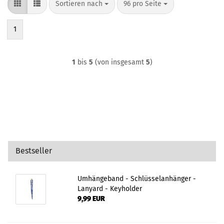
Sortieren nach
pro Seite
Sortieren nach
96 pro Seite
1
1
bis
5
(von insgesamt
5
)
Bestseller
Umhängeband - Schlüsselanhänger -
Lanyard - Keyholder
9,99 EUR