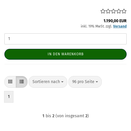
1.190,00 EUR
inkl. 19% MwSt. zzgl.
Versand
IN DEN WARENKORB
Sortieren nach
pro Seite
Sortieren nach
96 pro Seite
1
1
bis
2
(von insgesamt
2
)